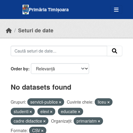
Skip to main content
Primăria Timișoara
Seturi de date
Order by
No datasets found
Grupuri:
servicii-publice
Cuvinte cheie:
liceu
studenti
elevi
educatie
cadre didactice
Organizații:
primariatm
Formate:
CSV