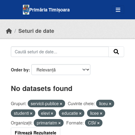
Skip to main content
Primăria Timișoara
Seturi de date
Order by
No datasets found
Grupuri:
servicii-publice
Cuvinte cheie:
liceu
studenti
elevi
educatie
licee
Organizații:
primariatm
Formate:
CSV
Filtrează Rezultatele