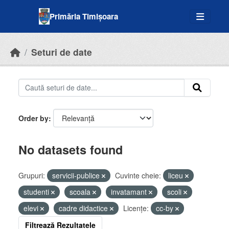
Skip to main content
Primăria Timișoara
Seturi de date
Order by
No datasets found
Grupuri:
servicii-publice
Cuvinte cheie:
liceu
studenti
scoala
invatamant
scoli
elevi
cadre didactice
Licenţe:
cc-by
Filtrează Rezultatele