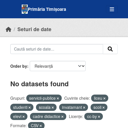
Skip to main content
Primăria Timișoara
Seturi de date
Order by
No datasets found
Grupuri:
servicii-publice
Cuvinte cheie:
liceu
studenti
scoala
invatamant
scoli
elevi
cadre didactice
Licenţe:
cc-by
Formate:
CSV