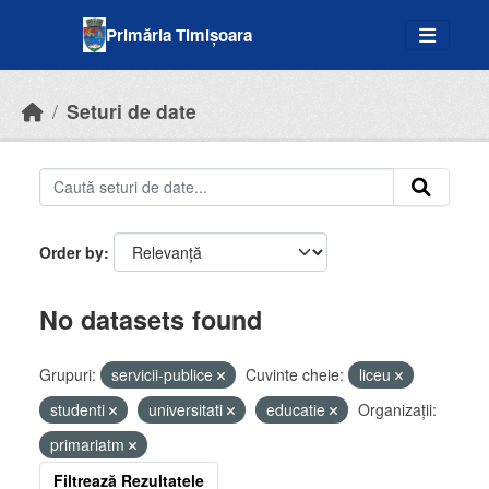
Skip to main content
Primăria Timișoara
Seturi de date
Order by
No datasets found
Grupuri:
servicii-publice
Cuvinte cheie:
liceu
studenti
universitati
educatie
Organizații:
primariatm
Filtrează Rezultatele