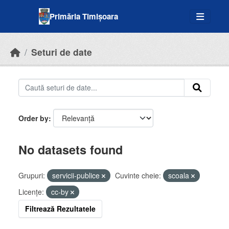
Skip to main content
Primăria Timișoara
Seturi de date
Order by
No datasets found
Grupuri:
servicii-publice
Cuvinte cheie:
scoala
Licenţe:
cc-by
Filtrează Rezultatele