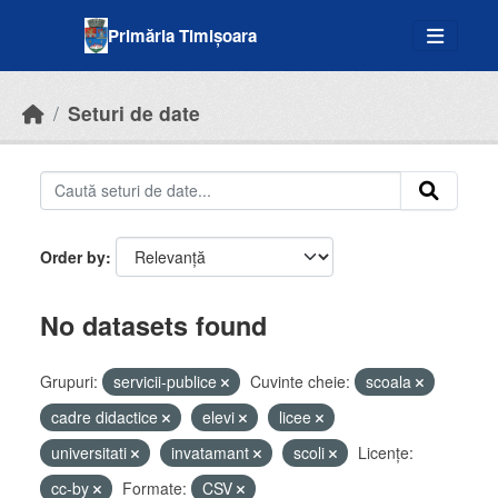
Skip to main content
Primăria Timișoara
Seturi de date
Order by
No datasets found
Grupuri:
servicii-publice
Cuvinte cheie:
scoala
cadre didactice
elevi
licee
universitati
invatamant
scoli
Licenţe:
cc-by
Formate:
CSV