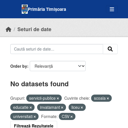
Skip to main content
Primăria Timișoara
Seturi de date
Order by
No datasets found
Grupuri:
servicii-publice
Cuvinte cheie:
scoala
educatie
invatamant
liceu
universitati
Formate:
CSV
Filtrează Rezultatele