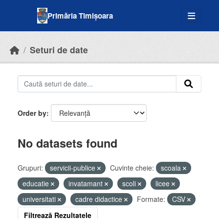
Skip to main content
Primăria Timișoara
Seturi de date
Order by
No datasets found
Grupuri:
servicii-publice
Cuvinte cheie:
scoala
educatie
invatamant
scoli
licee
universitati
cadre didactice
Formate:
CSV
Filtrează Rezultatele