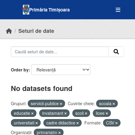
Skip to main content
Primăria Timișoara
Seturi de date
Order by
No datasets found
Grupuri:
servicii-publice
Cuvinte cheie:
scoala
educatie
invatamant
scoli
licee
universitati
cadre didactice
Formate:
CSV
Organizații:
primariatm