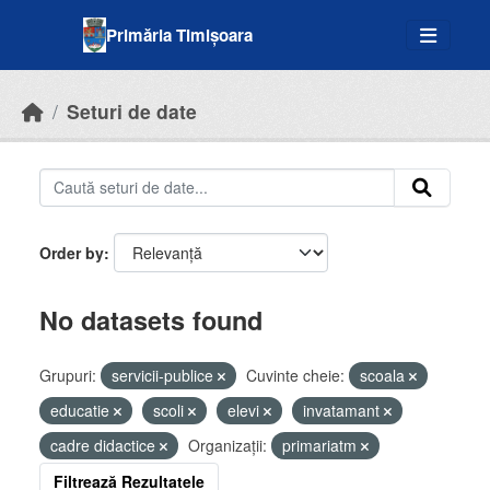
Skip to main content
Primăria Timișoara
Seturi de date
Order by
No datasets found
Grupuri:
servicii-publice
Cuvinte cheie:
scoala
educatie
scoli
elevi
invatamant
cadre didactice
Organizații:
primariatm
Filtrează Rezultatele