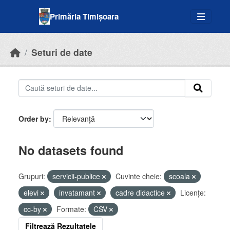
Skip to main content
Primăria Timișoara
Seturi de date
Order by
No datasets found
Grupuri:
servicii-publice
Cuvinte cheie:
scoala
elevi
invatamant
cadre didactice
Licenţe:
cc-by
Formate:
CSV
Filtrează Rezultatele