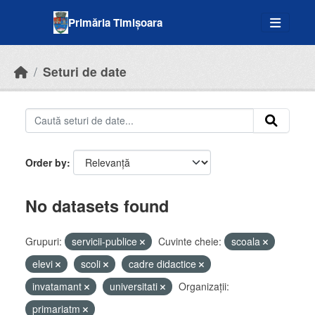
Skip to main content
Primăria Timișoara
Seturi de date
Order by
No datasets found
Grupuri:
servicii-publice
Cuvinte cheie:
scoala
elevi
scoli
cadre didactice
invatamant
universitati
Organizații:
primariatm