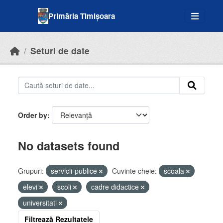
Skip to main content
Primăria Timișoara
Seturi de date
Order by
No datasets found
Grupuri:
servicii-publice
Cuvinte cheie:
scoala
elevi
scoli
cadre didactice
universitati
Filtrează Rezultatele