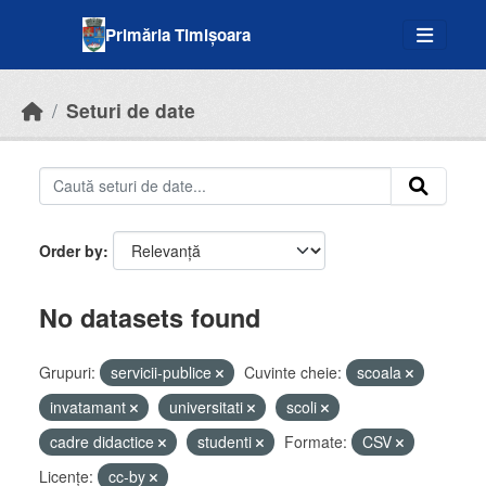
Skip to main content
Primăria Timișoara
Seturi de date
Order by
No datasets found
Grupuri:
servicii-publice
Cuvinte cheie:
scoala
invatamant
universitati
scoli
cadre didactice
studenti
Formate:
CSV
Licenţe:
cc-by