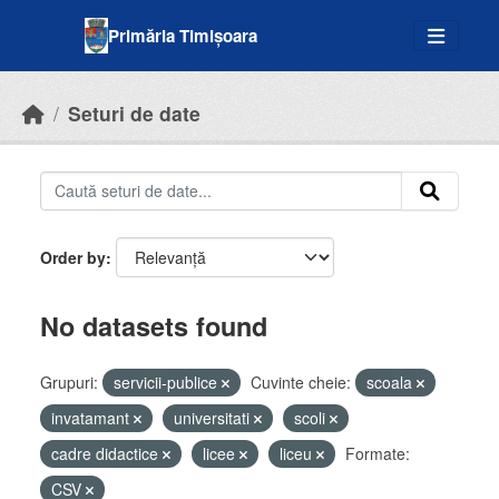
Skip to main content
Primăria Timișoara
Seturi de date
Order by
No datasets found
Grupuri:
servicii-publice
Cuvinte cheie:
scoala
invatamant
universitati
scoli
cadre didactice
licee
liceu
Formate:
CSV