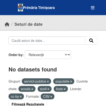
Skip to main content
Primăria Timișoara
Seturi de date
Order by
No datasets found
Grupuri:
servicii-publice
populatie
Cuvinte
cheie:
scoala
scoli
licee
Licenţe:
cc-by
Formate:
CSV
Filtrează Rezultatele