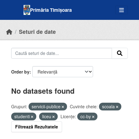
Skip to main content
Primăria Timișoara
Seturi de date
Order by
No datasets found
Grupuri:
servicii-publice
Cuvinte cheie:
scoala
studenti
liceu
Licenţe:
cc-by
Filtrează Rezultatele