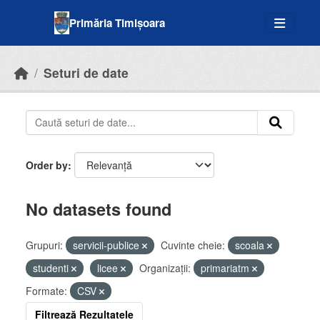
Skip to main content
Primăria Timișoara
Seturi de date
Order by
No datasets found
Grupuri:
servicii-publice
Cuvinte cheie:
scoala
studenti
licee
Organizații:
primariatm
Formate:
CSV
Filtrează Rezultatele