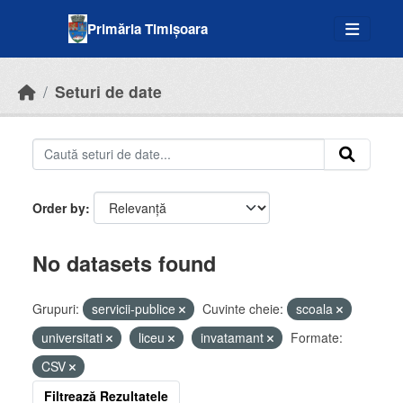
Skip to main content
Primăria Timișoara
Seturi de date
Order by
No datasets found
Grupuri:
servicii-publice
Cuvinte cheie:
scoala
universitati
liceu
invatamant
Formate:
CSV
Filtrează Rezultatele