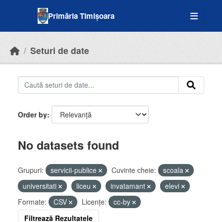
Skip to main content
Primăria Timișoara
Seturi de date
Order by
No datasets found
Grupuri:
servicii-publice
Cuvinte cheie:
scoala
universitati
liceu
invatamant
elevi
Formate:
CSV
Licenţe:
cc-by
Filtrează Rezultatele