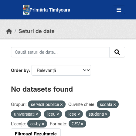
Skip to main content
Primăria Timișoara
Seturi de date
Order by
No datasets found
Grupuri:
servicii-publice
Cuvinte cheie:
scoala
universitati
liceu
licee
studenti
Licenţe:
cc-by
Formate:
CSV
Filtrează Rezultatele