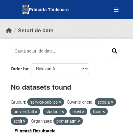
Skip to main content
Primăria Timișoara
Seturi de date
Order by
No datasets found
Grupuri:
servicii-publice
Cuvinte cheie:
scoala
universitati
studenti
elevi
licee
scoli
Organizații:
primariatm
Filtrează Rezultatele