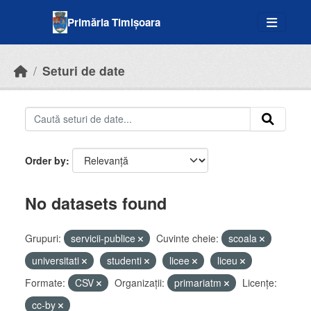
Skip to main content
Primăria Timișoara
Seturi de date
Order by
No datasets found
Grupuri:
servicii-publice
Cuvinte cheie:
scoala
universitati
studenti
licee
liceu
Formate:
CSV
Organizații:
primariatm
Licenţe:
cc-by