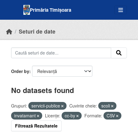
Skip to main content
Primăria Timișoara
Seturi de date
Order by
No datasets found
Grupuri:
servicii-publice
Cuvinte cheie:
scoli
invatamant
Licenţe:
cc-by
Formate:
CSV
Filtrează Rezultatele