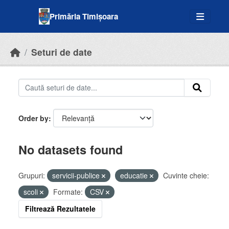
Skip to main content
Primăria Timișoara
Seturi de date
Order by
No datasets found
Grupuri:
servicii-publice
educatie
Cuvinte cheie:
scoli
Formate:
CSV
Filtrează Rezultatele