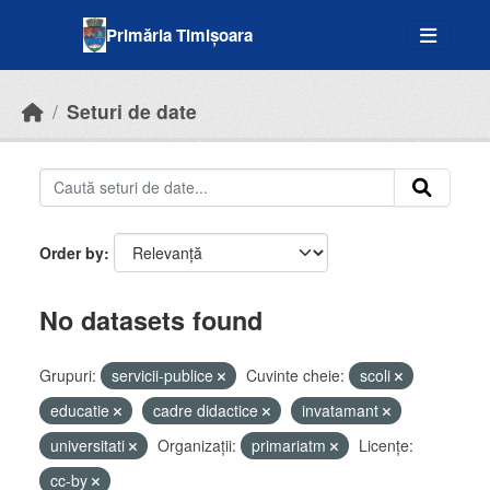
Skip to main content
Primăria Timișoara
Seturi de date
Order by
No datasets found
Grupuri:
servicii-publice
Cuvinte cheie:
scoli
educatie
cadre didactice
invatamant
universitati
Organizații:
primariatm
Licenţe:
cc-by