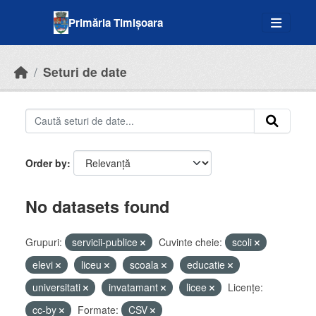
Skip to main content
Primăria Timișoara
Seturi de date
Order by
No datasets found
Grupuri:
servicii-publice
Cuvinte cheie:
scoli
elevi
liceu
scoala
educatie
universitati
invatamant
licee
Licenţe:
cc-by
Formate:
CSV