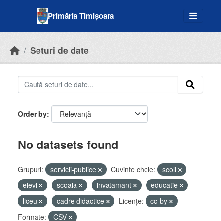
Skip to main content
Primăria Timișoara
Seturi de date
Order by
No datasets found
Grupuri:
servicii-publice
Cuvinte cheie:
scoli
elevi
scoala
invatamant
educatie
liceu
cadre didactice
Licenţe:
cc-by
Formate:
CSV