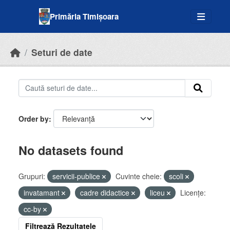
Skip to main content
Primăria Timișoara
Seturi de date
Order by
No datasets found
Grupuri:
servicii-publice
Cuvinte cheie:
scoli
invatamant
cadre didactice
liceu
Licenţe:
cc-by
Filtrează Rezultatele