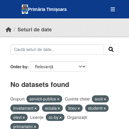
Skip to main content
Primăria Timișoara
Seturi de date
Order by
No datasets found
Grupuri:
servicii-publice
Cuvinte cheie:
scoli
invatamant
scoala
liceu
studenti
elevi
Licenţe:
cc-by
Organizații:
primariatm