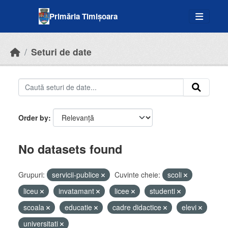
Skip to main content
Primăria Timișoara
Seturi de date
Order by
No datasets found
Grupuri:
servicii-publice
Cuvinte cheie:
scoli
liceu
invatamant
licee
studenti
scoala
educatie
cadre didactice
elevi
universitati