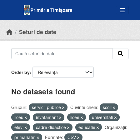
Skip to main content
Primăria Timișoara
Seturi de date
Order by
No datasets found
Grupuri:
servicii-publice
Cuvinte cheie:
scoli
liceu
invatamant
licee
universitati
elevi
cadre didactice
educatie
Organizații:
primariatm
Formate:
CSV