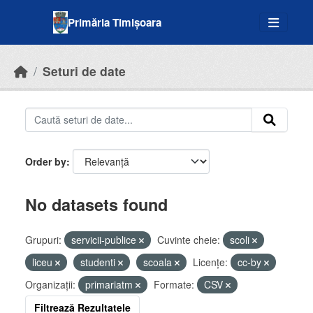
Skip to main content
Primăria Timișoara
Seturi de date
Order by
No datasets found
Grupuri:
servicii-publice
Cuvinte cheie:
scoli
liceu
studenti
scoala
Licenţe:
cc-by
Organizații:
primariatm
Formate:
CSV
Filtrează Rezultatele