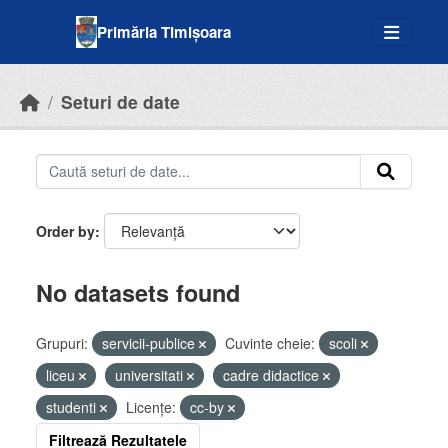
Skip to main content
Primăria Timișoara
Seturi de date
Order by
No datasets found
Grupuri:
servicii-publice
Cuvinte cheie:
scoli
liceu
universitati
cadre didactice
studenti
Licenţe:
cc-by
Filtrează Rezultatele