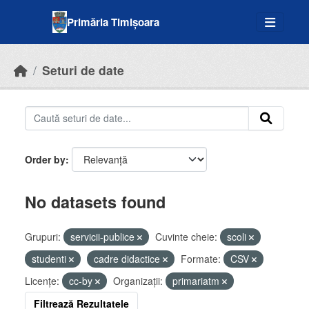
Skip to main content
Primăria Timișoara
Seturi de date
Order by
No datasets found
Grupuri:
servicii-publice
Cuvinte cheie:
scoli
studenti
cadre didactice
Formate:
CSV
Licenţe:
cc-by
Organizații:
primariatm
Filtrează Rezultatele