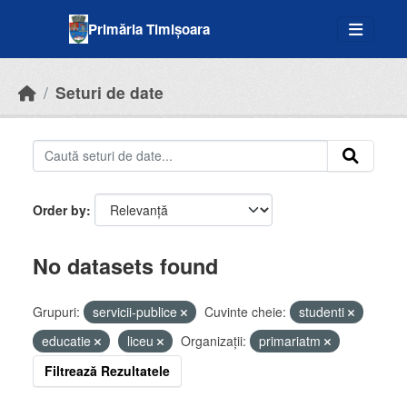
Skip to main content
Primăria Timișoara
Seturi de date
Order by
No datasets found
Grupuri:
servicii-publice
Cuvinte cheie:
studenti
educatie
liceu
Organizații:
primariatm
Filtrează Rezultatele