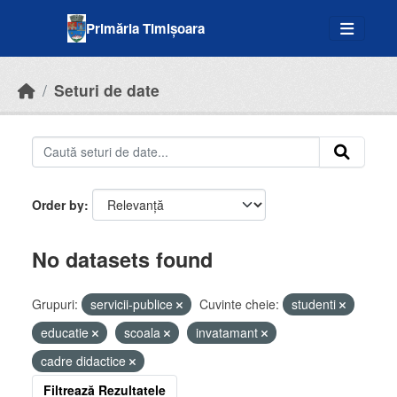
Skip to main content
Primăria Timișoara
Seturi de date
Order by
No datasets found
Grupuri:
servicii-publice
Cuvinte cheie:
studenti
educatie
scoala
invatamant
cadre didactice
Filtrează Rezultatele