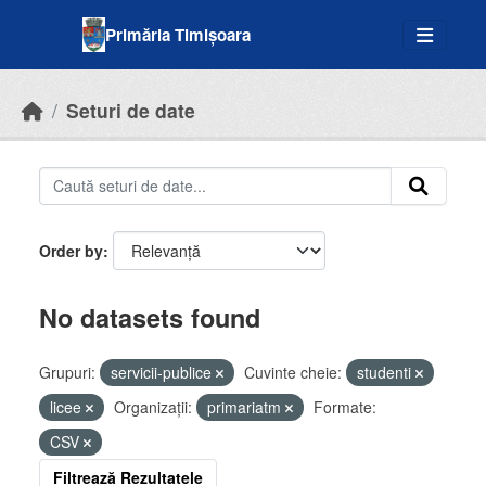
Skip to main content
Primăria Timișoara
Seturi de date
Order by
No datasets found
Grupuri:
servicii-publice
Cuvinte cheie:
studenti
licee
Organizații:
primariatm
Formate:
CSV
Filtrează Rezultatele