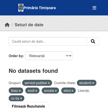
Skip to main content
Primăria Timișoara
Seturi de date
Order by
No datasets found
Grupuri:
servicii-publice
Cuvinte cheie:
studenti
liceu
scoli
scoala
elevi
Licenţe:
cc-by
Filtrează Rezultatele