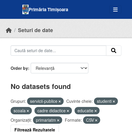
Skip to main content
Primăria Timișoara
Seturi de date
Order by
No datasets found
Grupuri:
servicii-publice
Cuvinte cheie:
studenti
scoala
cadre didactice
educatie
Organizații:
primariatm
Formate:
CSV
Filtrează Rezultatele