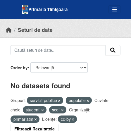
Skip to main content
Primăria Timișoara
Seturi de date
Order by
No datasets found
Grupuri:
servicii-publice
populatie
Cuvinte
cheie:
studenti
scoli
Organizații:
primariatm
Licenţe:
cc-by
Filtrează Rezultatele