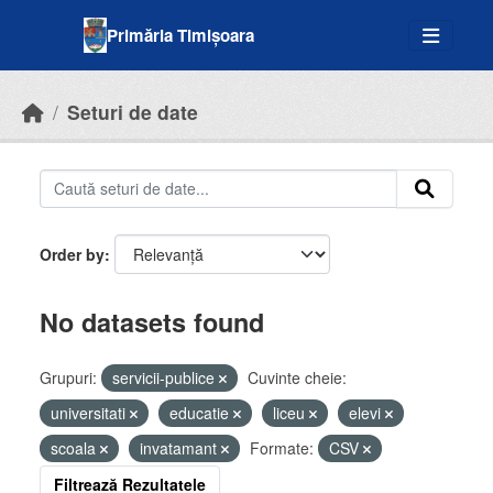
Skip to main content
Primăria Timișoara
Seturi de date
Order by
No datasets found
Grupuri:
servicii-publice
Cuvinte cheie:
universitati
educatie
liceu
elevi
scoala
invatamant
Formate:
CSV
Filtrează Rezultatele