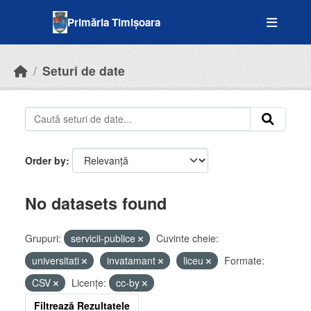
Skip to main content
Primăria Timișoara
Seturi de date
Order by
No datasets found
Grupuri:
servicii-publice
Cuvinte cheie:
universitati
invatamant
liceu
Formate:
CSV
Licenţe:
cc-by
Filtrează Rezultatele