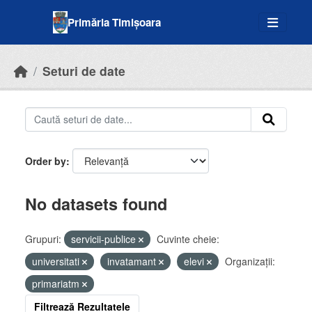
Skip to main content
Primăria Timișoara
Seturi de date
Order by
No datasets found
Grupuri:
servicii-publice
Cuvinte cheie:
universitati
invatamant
elevi
Organizații:
primariatm
Filtrează Rezultatele