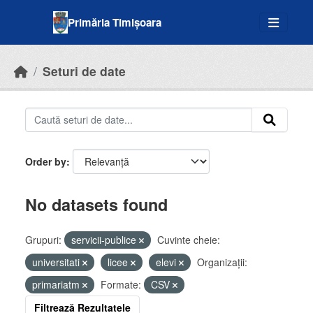
Skip to main content
Primăria Timișoara
Seturi de date
Order by
No datasets found
Grupuri:
servicii-publice
Cuvinte cheie:
universitati
licee
elevi
Organizații:
primariatm
Formate:
CSV
Filtrează Rezultatele