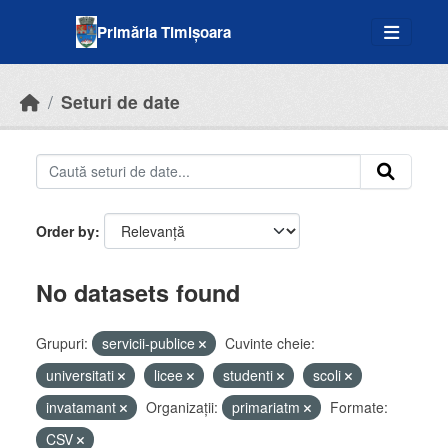
Skip to main content
Primăria Timișoara
Seturi de date
Order by
No datasets found
Grupuri:
servicii-publice
Cuvinte cheie:
universitati
licee
studenti
scoli
invatamant
Organizații:
primariatm
Formate:
CSV