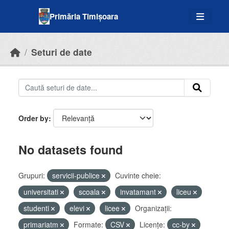
Skip to main content
Primăria Timișoara
Seturi de date
Order by
No datasets found
Grupuri:
servicii-publice
Cuvinte cheie:
universitati
scoala
invatamant
liceu
studenti
elevi
licee
Organizații:
primariatm
Formate:
CSV
Licenţe:
cc-by