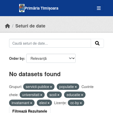
Skip to main content
Primăria Timișoara
Seturi de date
Order by
No datasets found
Grupuri:
servicii-publice
populatie
Cuvinte
cheie:
universitati
scoli
educatie
invatamant
elevi
Licenţe:
cc-by
Filtrează Rezultatele