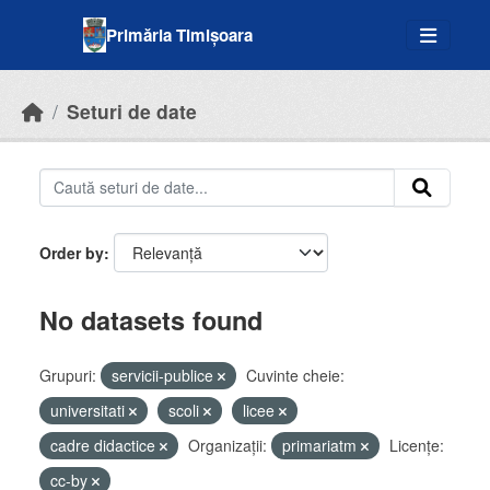
Skip to main content
Primăria Timișoara
Seturi de date
Order by
No datasets found
Grupuri:
servicii-publice
Cuvinte cheie:
universitati
scoli
licee
cadre didactice
Organizații:
primariatm
Licenţe:
cc-by